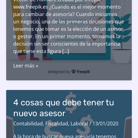
www.freepik.es ¿Cuando es el mejor momento
para cambiar de asesoría? Cuando iniciamos
un negocio, una de las primeras decisiones que
tenemos que tomar es la elección de un asesor
o gestor. En un primer momento, tomamos la
decisión sin ser conscientes de la importancia
que tiene esta figura […]
Ha
Leer más »
llegado
el
momento
de
4 cosas que debe tener tu
cambiar
de
nuevo asesor
asesoría:
Contabilidad
,
Fiscalidad
,
Laboral
/
13/01/2020
8
cosas
A la hora de buscar nueva asesoría tenemos