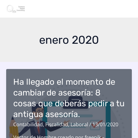
Ir
ME
al
contenido
PRI
enero 2020
Ha llegado el momento de
cambiar de asesoría: 8
cosas que deberás pedir a tu
antigua asesoría.
Contabilidad
,
Fiscalidad
,
Laboral
/
13/01/2020
Vector de Hombre creado por freepik –